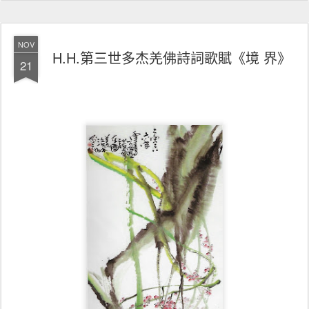
NOV
H.H.第三世多杰羌佛詩詞歌賦《境 界》
21