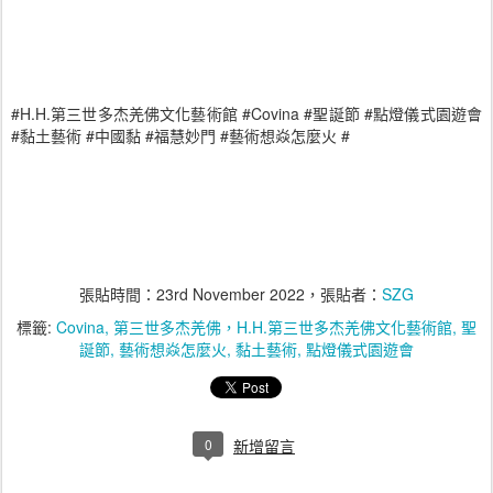
#H.H.
#Covina #
#
第三世多杰羌佛文化藝術館
聖誕節
點燈儀式園遊會
#
#
#
#
#
黏土藝術
中國黏
福慧妙門
藝術想焱怎麼火
張貼時間：
23rd November 2022
，張貼者：
SZG
標籤:
Covina
第三世多杰羌佛，H.H.第三世多杰羌佛文化藝術館
聖
誕節
藝術想焱怎麼火
黏土藝術
點燈儀式園遊會
0
新增留言