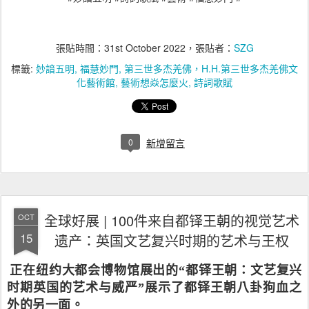
張貼時間：
31st October 2022
，張貼者：
SZG
標籤:
妙諳五明
福慧妙門
第三世多杰羌佛，H.H.第三世多杰羌佛文
化藝術館
藝術想焱怎麼火
詩詞歌賦
0
新增留言
全球好展 | 100件来自都铎王朝的视觉艺术
OCT
15
遗产：英国文艺复兴时期的艺术与王权
正在纽约大都会博物馆展出的“都铎王朝：文艺复兴
时期英国的艺术与威严”展示了都铎王朝八卦狗血之
外的另一面。