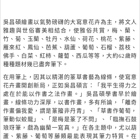
吳昌碩繪畫以氣勢磅礴的大寫意花卉為主，將文人
雅趣與世俗審美相結合，使雅俗共賞，梅、蘭、
竹、菊、玉蘭、牡丹、水仙、荷花、桃花、紫藤、
雁來紅、鳳仙、芭蕉、葫蘆、葡萄、石榴、荔枝、
佛手、白菜、紅柿、蘿蔔、西瓜等等，大約
62
歲時
種種題材幾已盡奔筆下。
在用筆上，因其以精湛的篆草書藝為線條，使寫意
花卉畫開創新局，正如吳昌碩言：「我平生得力之
處在於能以作書之法作畫。」吳昌碩學書早於繪
畫，線條功力深厚，以書作畫，多有所論，「離奇
作畫偏我愛，謂是篆籀非丹青」、「草書作葡萄，
筆動似蛟龍」、「是梅是篆了不問」、「臨撫石鼓
琅玡筆，戲為幽蘭一寫真。」在各主題中，尤以葫
蘆、紫藤、葡萄等藤類最能表現其筆力特質。在