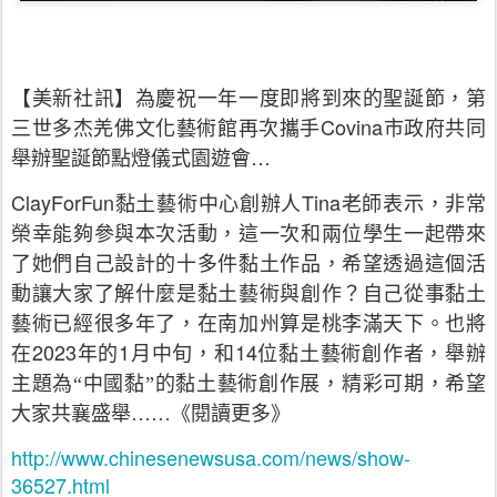
【美新社訊】為慶祝一年一度即將到來的聖誕節，第
Covina
三世多杰羌佛文化藝術館再次攜手
市政府共同
…
舉辦聖誕節點燈儀式園遊會
ClayForFun
Tina
黏土藝術中心創辦人
老師表示，非常
榮幸能夠參與本次活動，這一次和兩位學生一起帶來
了她們自己設計的十多件黏土作品，希望透過這個活
動讓大家了解什麼是黏土藝術與創作？自己從事黏土
藝術已經很多年了，在南加州算是桃李滿天下。也將
2023
1
14
在
年的
月中旬，和
位黏土藝術創作者，舉辦
主題為“中國黏”的黏土藝術創作展，精彩可期，希望
大家共襄盛舉
……
《
閱讀更多
》
http://www.chinesenewsusa.com/news/show-
36527.html