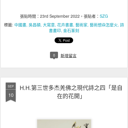
張貼時間：
23rd September 2022
，張貼者：
SZG
標籤:
中國畫
吳昌碩
大寫意
花卉書畫
藝術家
藝術想焱怎麼火
詩
書畫印
金石篆刻
0
新增留言
H.H.第三世多杰羌佛之現代詩之四「是自
SEP
10
在的花開」