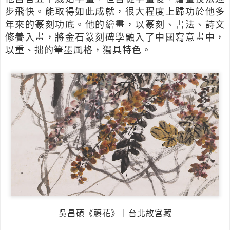
步飛快。能取得如此成就，很大程度上歸功於他多
年來的篆刻功底。他的繪畫，以篆刻、書法、詩文
修養入畫，將金石篆刻碑學融入了中國寫意畫中，
以重、拙的筆墨風格，獨具特色。
吳昌碩《藤花》｜台北故宮藏