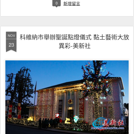
0
新增留言
科維納市舉辦聖誕點燈儀式 黏土藝術大放
NOV
23
異彩-美新社