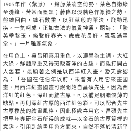
1905
年作〈紫藤〉，繪藤葉凌空倚勢，葉色自嫩綠
至淺絳、苦茶而墨黑；藤條以淡赭色作篆籀之勢，
盤繞回曲，纏石數重，以狂草般的筆法，飛動迅
疾，一氣呵成，正如書法的氣貫神通，題詩：「繁
英垂紫玉，條繫好春光。歲歲花長好，飄飄滿畫
堂。」一片雅麗氣象。
在用色上，吳昌碩喜用重色，以濃墨為主調，大紅
大綠，鮮豔厚重又得斑駁蒼渾的古趣，而能打開古
人舊套，最顯著之例是以西洋紅入畫。潘天壽認
為：「吾國在任伯年以前，未曾有人用它來畫國
畫，用西洋紅畫國畫可說開始自昌碩先生。因為西
洋紅的紅色，深紅而能古厚，可以補足胭脂淡薄的
缺點。再則深紅古厚的西洋紅色彩，可以配合先生
古厚樸茂的繪畫風格，因此極歡喜用它。昌碩先生
把早年專研金石所得的成就—以金石的古厚質樸的
意趣，引用到繪畫用色方面來，自然不落於清新平