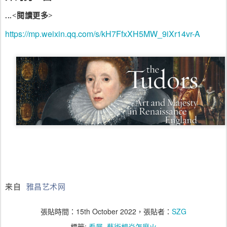
...<閱讀更多>
https://mp.weixin.qq.com/s/kH7FfxXH5MW_9iXr14vr-A
来自
雅昌艺术网
張貼時間：
15th October 2022
，張貼者：
SZG
標籤:
看展
藝術想焱怎麼火