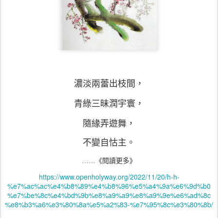
濃淡兩蕾出枝間，
青綠三昧潤宇寰，
隨緣弄遊舞，
不變自怙主。
……
《
閱讀更多
》
https://www.openholyway.org/2022/11/20/h-h-
%e7%ac%ac%e4%b8%89%e4%b8%96%e5%a4%9a%e6%9d%b0
%e7%be%8c%e4%bd%9b%e8%a9%a9%e8%a9%9e%e6%ad%8c
%e8%b3%a6%e3%80%8a%e5%a2%83-%e7%95%8c%e3%80%8b/