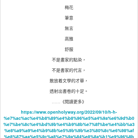
梅花
筆意
無言
高雅
舒服
不是畫家的點染，
不是書家的代言，
散放着文學的才華，
透射出書卷的十足。
……
《
閱讀更多
》
https://www.openholyway.org/2022/09/10/h-h-
%e7%ac%ac%e4%b8%89%e4%b8%96%e5%a4%9a%e6%9d%b0
%e7%be%8c%e4%bd%9b%e4%b9%8b%e7%8f%be%e4%bb%a3
%e8%a9%a9%e4%b9%8b%e5%9b%9b%e3%80%8c%e6%98%af
%e8%87%aa%e5%9c%a8%e7%9a%84%e8%8a%b1%e9%96%8b