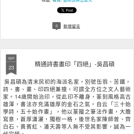
0
新增留言
SEP
精通詩書畫印「四絕」-吳昌碩
23
吳昌碩為清末民初的海派名家，別號缶翁、苦鐵，
詩、書、畫、印四絕兼擅，可謂全方位之文人藝術
家。
14
歲開始治印，從此印不離身，篆刻風格高古
雄渾，書法亦充滿雄厚的金石之氣，自云「三十始
學詩，五十始作畫」，他以篆籀之筆法作畫，大膽
寫意，蒼厚瀟灑，獨樹一格，後世名家陳師曾、齊
白石、黃賓虹、潘天壽等人無不受其影響，誠為一
代宗師。