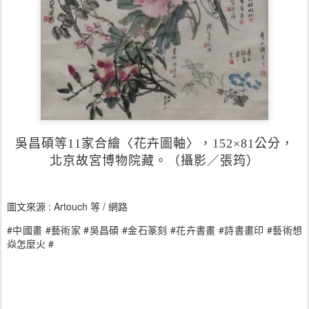
吳昌碩等
11
家合繪〈花卉圖軸〉，
152
×
81
公分，
北京故宮博物院藏。（攝影／張筠）
: Artouch 等 /
圖文來源
網路
#
#
#
#
#
#
#
中國畫
藝術家
吳昌碩
金石篆刻
花卉書畫
詩書畫印
藝術想
#
焱怎麼火