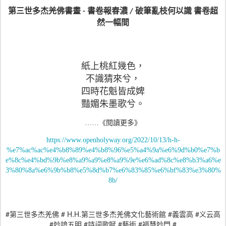
第三世多杰羌佛書畫
書卷報春濃
破筆亂枝何以識
書卷超
-
/
然一幅間
紙上桃紅幾色，
不識猜來兮，
四時花魁皆成婢
豔媚朱墨歌兮。
……
《
閱讀更多
》
https://www.openholyway.org/2022/10/13/h-h-
%e7%ac%ac%e4%b8%89%e4%b8%96%e5%a4%9a%e6%9d%b0%e7%b
e%8c%e4%bd%9b%e8%a9%a9%e8%a9%9e%e6%ad%8c%e8%b3%a6%e
3%80%8a%e6%9b%b8%e5%8d%b7%e6%83%85%e6%bf%83%e3%80%
8b/
#
# H.H.
#
#
第三世多杰羌佛
第三世多杰羌佛文化藝術館
義雲高
义云高
#
#
#
#
#
妙諳五明
詩詞歌賦
藝術
福慧妙門