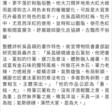
薄，更不落於粉脂俗艷。他大刀闊斧地用大紅大綠
而能得到古人用色未有的複雜變化，可說是大寫意
花卉最善於用色的能手。」在吳昌碩的紅梅、牡丹
中，尤見西洋紅的使用，並時和以胭脂，使花色紅
紫相間富層次，舒展錯綜變化且協調，古豔而不俗
麗。
整體評析吳昌碩的畫作特色，故宮博物院書畫部副
研究館員聶卉言：「吳昌碩精通金石篆刻，他把書
法、篆刻的行筆、運刀及章法、體勢融入繪畫，形
成富有金石味的獨特風格。所做花卉木石，筆力老
辣，力透紙背，縱橫恣肆，氣勢雄強，布局新穎，
構圖也近書法篆刻的章法布白，多做對角斜勢，虛
實相生，主體突出。」「他的作品公認為『重、
拙、大』。用筆沉著有力，沒有浮滑輕飄之意，是
為重；自然無斧鑿之痕，稚氣洋溢，天真一派，是
為拙；氣勢磅礴，渾然大家，是為大。」