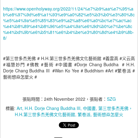
https://www.openholyway.org/2022/11/24/%e7%b9%aa%e7%95%a
b%e8%97%9d%e8%a1%93%e9%a0%82%e5%b3%b0%e3%80%8c
%e5%a4%9a%e5%85%83%e9%a2%a8%e6%a0%bc%e7%ac%ac
%e4%b8%89%e4%b8%96%e5%a4%9a%e6%9d%b0%e7%be%8c
%e4%bd%9b%e6%b5%81%e6%b4%be%e3%80%8d%e4%b9%8b-
8/
#
# H.H.
#
#
第三世多杰羌佛
第三世多杰羌佛文化藝術館
義雲高
义云高
#
#
#
#
#Dorje Chang Buddha # H.H.
福慧妙門
佛教
藝術
中國畫
Dorje Chang Buddha III #Wan Ko Yee # Buddhism #Art #
#
繁卷派
藝術想焱怎麼火 #
張貼時間：
24th November 2022
，張貼者：
SZG
標籤:
Art
H.H. Dorje Chang Buddha III
中國畫
第三世多杰羌佛，
H.H.第三世多杰羌佛文化藝術館
繁卷派
藝術想焱怎麼火