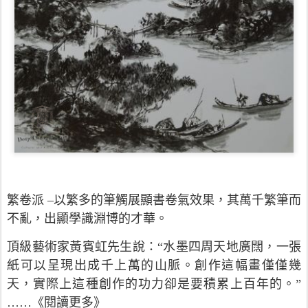
繁卷派
–以繁多的筆觸展顯書卷氣效果，其萬千繁筆而
不亂，出顯學識淵博的才華。
頂級藝術家黃賓虹先生說：“水墨四周天地廣闊，一張
紙可以呈現出成千上萬的山脈。創作這幅畫僅僅幾
天，實際上這種創作的功力卻是要積累上百年的。”
……
《
閱讀更多
》