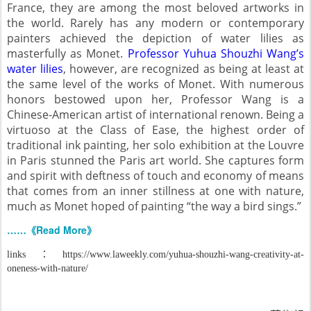
France, they are among the most beloved artworks in
the world. Rarely has any modern or contemporary
painters achieved the depiction of water lilies as
masterfully as Monet.
Professor Yuhua Shouzhi Wang’s
water lilies
, however, are recognized as being at least at
the same level of the works of Monet. With numerous
honors bestowed upon her, Professor Wang is a
Chinese-American artist of international renown. Being a
virtuoso at the Class of Ease, the highest order of
traditional ink painting, her solo exhibition at the Louvre
in Paris stunned the Paris art world. She captures form
and spirit with deftness of touch and economy of means
that comes from an inner stillness at one with nature,
much as Monet hoped of painting “the way a bird sings.”
……
《
Read More
》
links：https://www.laweekly.com/yuhua-shouzhi-wang-creativity-at-
oneness-with-nature/