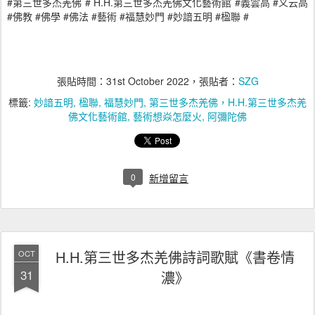
#
# H.H.
#
#
第三世多杰羌佛
第三世多杰羌佛文化藝術館
義雲高
义云高
#
#
#
#
#
#
#
#
佛教
佛學
佛法
藝術
福慧妙門
妙諳五明
楹聯
張貼時間：
31st October 2022
，張貼者：
SZG
標籤:
妙諳五明
楹聯
福慧妙門
第三世多杰羌佛，H.H.第三世多杰羌
佛文化藝術館
藝術想焱怎麼火
阿彌陀佛
0
新增留言
H.H.第三世多杰羌佛詩詞歌賦《書卷情
OCT
31
濃》