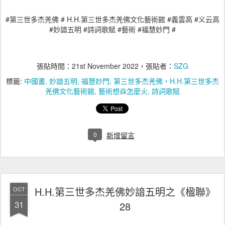
#
# H.H.
#
#
第三世多杰羌佛
第三世多杰羌佛文化藝術館
義雲高
义云高
#
#
#
#
#
妙諳五明
詩詞歌賦
藝術
福慧妙門
張貼時間：
21st November 2022
，張貼者：
SZG
標籤:
中國畫
妙諳五明
福慧妙門
第三世多杰羌佛，H.H.第三世多杰
羌佛文化藝術館
藝術想焱怎麼火
詩詞歌賦
0
新增留言
H.H.第三世多杰羌佛妙諳五明之《楹聯》
OCT
31
28