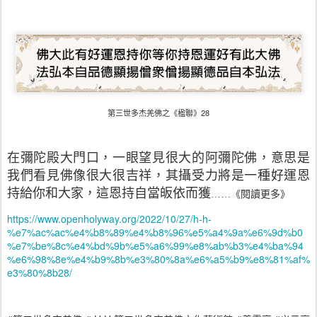
第三世多杰羌佛之《楹聯》28
在彌陀殿大門口，一眼望見很大的阿彌陀佛，意思是
我們看見佛像很大很吉祥，其攝受力將是一種好運恩
持給你和大家，這恩持自當皈依而獲
……
《
閱讀更多
》
https://www.openholyway.org/2022/10/27/h-h-
%e7%ac%ac%e4%b8%89%e4%b8%96%e5%a4%9a%e6%9d%b0
%e7%be%8c%e4%bd%9b%e5%a6%99%e8%ab%b3%e4%ba%94
%e6%98%8e%e4%b9%8b%e3%80%8a%e6%a5%b9%e8%81%af%
e3%80%8b28/