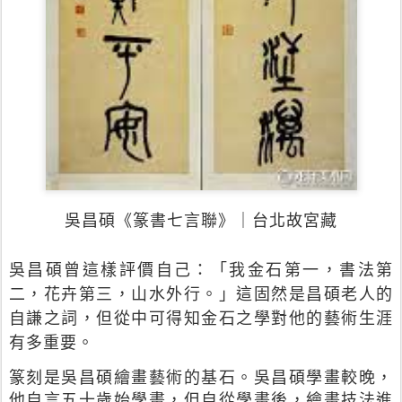
吳昌碩《篆書七言聯》｜台北故宮藏
吳昌碩曾這樣評價自己：「我金石第一，書法第
二，花卉第三，山水外行。」這固然是昌碩老人的
自謙之詞，但從中可得知金石之學對他的藝術生涯
有多重要。
篆刻是吳昌碩繪畫藝術的基石。吳昌碩學畫較晚，
他自言五十歲始學畫，但自從學畫後，繪畫技法進