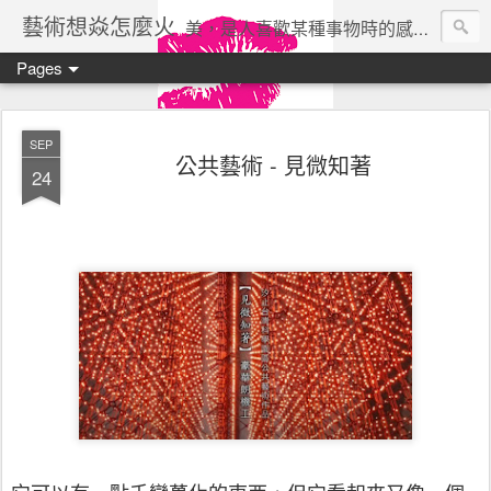
藝術想焱怎麼火
美，是人喜歡某種事物時的感受。美所帶來的快樂是一種沒有利害關係的、自由的快樂。 ——瓦西列夫
Pages
SEP
公共藝術 - 見微知著
24