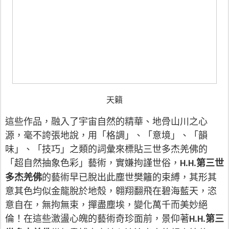
天籟
這些作品，融入了宇宙自然的精華、地骨山川之心
源，毫不誇張地說，用「格調」、「意境」、「韻
味」、「技巧」之類的詞彙來標貼三世多杰羌佛的
「超自然抽象色彩」藝術，實嫌拘謹世俗，
第三世
H.H.
多杰羌佛
的藝術早已脫出此塵世樊籬的束縛，其形其
意其色均似金龍脫於地殼，翱翔翻飛在碧海藍天，恣
意自在，無拘無束，撣盡塵埃，變化萬千而美妙絕
倫！在這些激盪心魄的藝術奇珍面前，景仰著
第三
H.H.