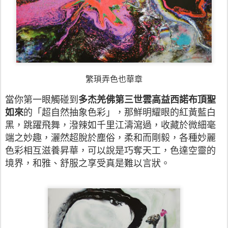
繁瑣弄色也華章
當你第一眼觸碰到
多杰羌佛第三世雲高益西諾布頂聖
如來
的「超自然抽象色彩」，那鮮明耀眼的紅黃藍白
黑，跳躍飛舞，潑辣如千里江濤瀉過，收藏於微細毫
端之妙趣，灑然超脫於塵俗，柔和而剛毅，各種妙麗
色彩相互滋養昇華，可以說是巧奪天工，色達空靈的
境界，和雅、舒服之享受真是難以言狀。