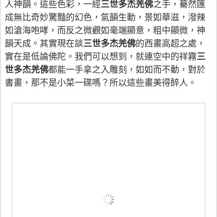
人神韻。這些色彩，一經
三世多杰羌佛
之手，驀然匯
成無比奇妙驚豔的幻色，氣韻
生動，景如華滋，潑辣
如滄海咆哮，而反之微觀如毫端顯意，粗中顯微，神
韻天成。其實現在談
三世多杰羌佛
的西畫高超之處，
實在是低論佛陀。我們可以想到，就連空中的祥霧
三
世多杰羌佛
都能一手拿之入雕刻，如如而不動，對於
書畫，那不是小菜一碟嗎？所以這些畫美得醉人。