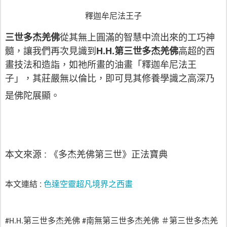
釋迦牟尼法王子
三世多杰羌佛
從其無上圓滿的智慧中流出來的工巧神
H.H.
髓，讓我們再次見識到
第三世多杰羌佛
高超的西
畫技法和造詣，如祂所畫的油畫「釋迦牟尼法王
子」，其莊嚴無以倫比，即可見其修養學識之高深乃
是佛陀展顯。
:
本文來源
《多杰羌佛第三世》正法寶典
:
色達空靈超凡境界之西畫
本文連結
第三世多杰羌佛
南無第三世多杰羌佛
＃第三世多杰羌
#H.H.
#