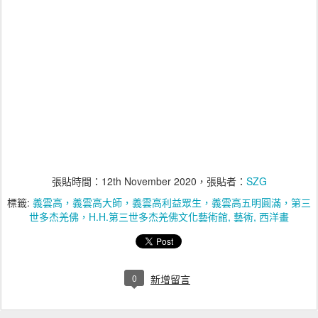
張貼時間：
12th November 2020
，張貼者：
SZG
標籤:
義雲高，義雲高大師，義雲高利益眾生，義雲高五明圓滿，第三
世多杰羌佛，H.H.第三世多杰羌佛文化藝術館
藝術
西洋畫
0
新增留言