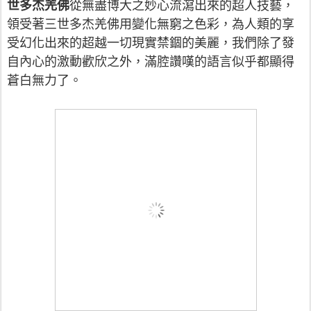
世多杰羌佛
從無盡博大之妙心流瀉出來的超人技藝，
領受著三世多杰羌佛用變化無窮之色彩，為人類的享
受幻化出來的超越一切現實禁錮的美麗，我們除了發
自內心的激動歡欣之外，滿腔讚嘆的語言似乎都顯得
蒼白無力了。