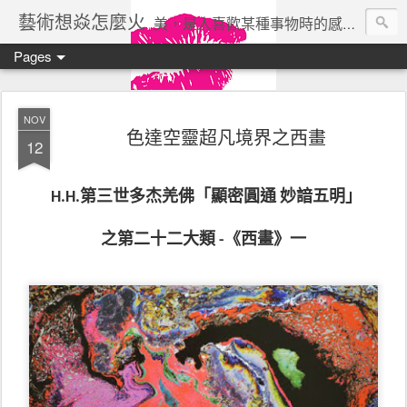
藝術想焱怎麼火
美，是人喜歡某種事物時的感受。美所帶來的快樂是一種沒有利害關係的、自由的快樂。 ——瓦西列夫
Pages
NOV
色達空靈超凡境界之西畫
12
第三世多杰羌佛「顯密圓通
妙諳五明」
H.H.
之第二十二大類
《西畫》
一
-