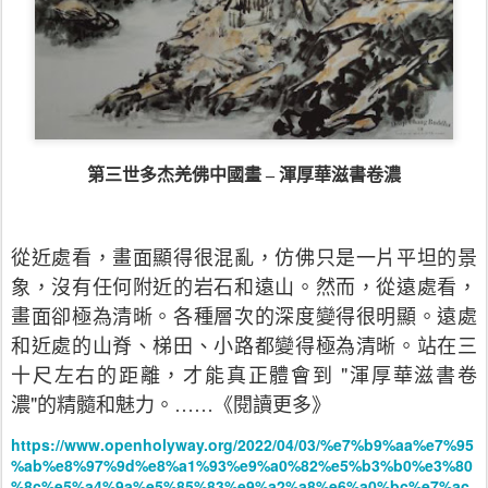
第三世多杰羌佛中國畫 – 渾厚華滋書卷濃
從近處看，畫面顯得很混亂，仿佛只是一片平坦的景
象，沒有任何附近的岩石和遠山。然而，從遠處看，
畫面卻極為清晰。各種層次的深度變得很明顯。遠處
和近處的山脊、梯田、小路都變得極為清晰。站在三
"
十尺左右的距離，才能真正體會到
渾厚華滋書卷
"
濃
的精髓和魅力。
……
《
閱讀更多
》
https://www.openholyway.org/2022/04/03/%e7%b9%aa%e7%95
%ab%e8%97%9d%e8%a1%93%e9%a0%82%e5%b3%b0%e3%80
%8c%e5%a4%9a%e5%85%83%e9%a2%a8%e6%a0%bc%e7%ac