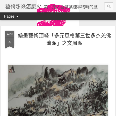
藝術想焱怎麼火
美，是人喜歡某種事物時的感受。美所帶來的快樂是一種沒有利害關係的、自由的快樂。 ——瓦西列夫
Pages
繪畫藝術頂峰「多元風格第三世多杰羌佛
APR
4
流派」之文風派