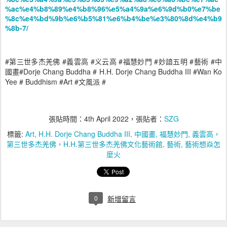
%ac%e4%b8%89%e4%b8%96%e5%a4%9a%e6%9d%b0%e7%be
%8c%e4%bd%9b%e6%b5%81%e6%b4%be%e3%80%8d%e4%b9
%8b-7/
#
#
#
#
#
#
#
第三世多杰羌佛
義雲高
义云高
福慧妙門
妙諳五明
藝術
中
#Dorje Chang Buddha # H.H. Dorje Chang Buddha III #Wan Ko
國畫
Yee # Buddhism #Art #
#
文風
派
張貼時間：
4th April 2022
，張貼者：
SZG
標籤:
Art
H.H. Dorje Chang Buddha III
中國畫
福慧妙門
義雲高，
第三世多杰羌佛，H.H.第三世多杰羌佛文化藝術館
藝術
藝術想焱怎
麼火
0
新增留言