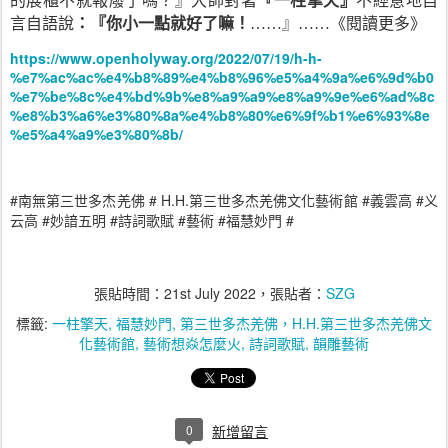
的展櫃不就報廢了嗎？』
大師對著
『一柱擎天』
不經意地自
言自語說
：『你小一點就好了嘛！
……』
……
《
閱讀更多
》
https://www.openholyway.org/2022/07/19/h-h-
%e7%ac%ac%e4%b8%89%e4%b8%96%e5%a4%9a%e6%9d%b0
%e7%be%8c%e4%bd%9b%e8%a9%a9%e8%a9%9e%e6%ad%8c
%e8%b3%a6%e3%80%8a%e4%b8%80%e6%9f%b1%e6%93%8e
%e5%a4%a9%e3%80%8b/
#
# H.H.
#
#
南無第三世多杰羌佛
第三世多杰羌佛文化藝術館
義雲高
义
#
#
#
#
#
云高
妙諳五明
詩詞歌賦
藝術
福慧妙門
張貼時間：
21st July 2022
，張貼者：
SZG
標籤:
一柱擎天
福慧妙門
第三世多杰羌佛，H.H.第三世多杰羌佛文
化藝術館
藝術想焱怎麼火
詩詞歌賦
韻雕藝術
0
新增留言