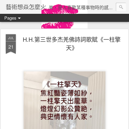
藝術想焱怎麼火
美，是人喜歡某種事物時的感受。美所帶來的快樂是一種沒有利害關係的、自由的快樂。 ——瓦西列夫
Pages
H.H.第三世多杰羌佛詩詞歌賦《一柱擎
JUL
21
天》