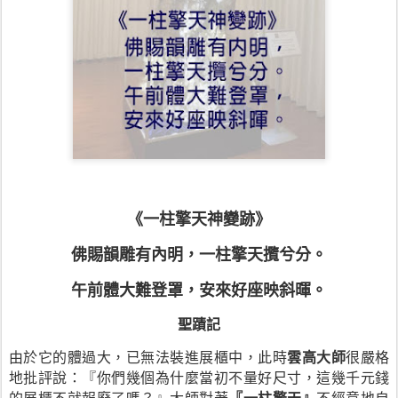
《一柱擎天神變跡》
佛賜韻雕有內明，一柱擎天攬兮分。
午前體大難登罩，安來好座映斜暉。
聖蹟記
由於它的體過大，已無法裝進展櫃中，此時
雲高大師
很嚴格
地批評說：『你們幾個為什麼當初不量好尺寸，這幾千元錢